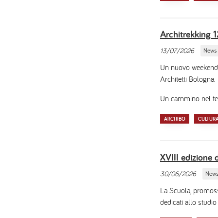
Architrekking 
13/07/2026
News
Un nuovo weekend di
Architetti Bologna.
Un cammino nel temp
ARCHIBO
CULTUR
XVIII edizione 
30/06/2026
New
La Scuola, promossa
dedicati allo studi