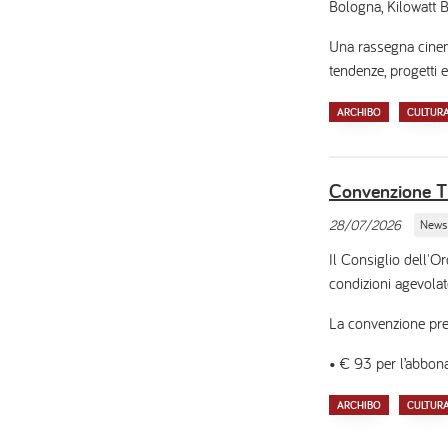
Bologna, Kilowatt B
Una rassegna cinema
tendenze, progetti e
ARCHIBO
CULTUR
Convenzione 
28/07/2026
News
Il Consiglio dell'O
condizioni agevolat
La convenzione pre
• € 93 per l’abbon
ARCHIBO
CULTUR