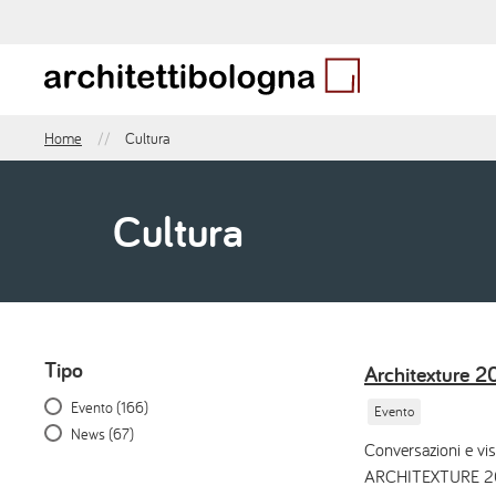
Salta
al
contenuto
principale
Home
Cultura
Briciole
di
pane
Cultura
Tipo
Architexture 
Menu
Evento
(166)
sidebar
Evento
News
(67)
Conversazioni e vis
ARCHITEXTURE 2026,