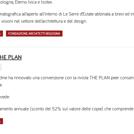
ologna, Eterno Ivica e Isotex.
tografica all’aperto all’interno di Le Serre d’Estate abbinata a brevi ed i
 visioni nel settore dell’architettura e del design.
A
FONDAZIONE ARCHITETTI BOLOGNA
THE PLAN
rdine ha rinnovato una convenzione con la rivista THE PLAN peer consentire
e.
vede:
amento annuale (sconto del 52% sul valore delle copie) che comprende
A