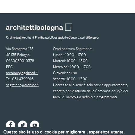
Ordine degli Architetti, Pianificatori, Paesaggisti e Conservatori di Bologna
Via Saragozza 175
Orari apertura Segreteria:
40135 Bologna
Lunedì: 10.00 - 17.00
Cf 80039010378
Martedì: 10.00 - 13.00
PEC
Mercoledì: 10.00 - 17.00
archibo@legalmail.it
Giovedì: chiuso
Tel. 051 4399016
Venerdì: 10.00 - 17.00
segreteria@archibo.it
L'accesso alla sede è solo previo appuntamento,
eccetto per le attività delle Commissioni e/o dei
tavoli di lavoro già definiti e programmati.
Questo sito fa uso di cookie per migliorare l'esperienza utente.