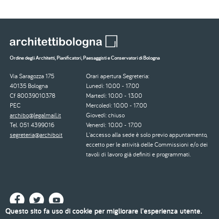
Ordine degli Architetti, Pianificatori, Paesaggisti e Conservatori di Bologna
Via Saragozza 175
Orari apertura Segreteria:
40135 Bologna
Lunedì: 10.00 - 17.00
Cf 80039010378
Martedì: 10.00 - 13.00
PEC
Mercoledì: 10.00 - 17.00
archibo@legalmail.it
Giovedì: chiuso
Tel. 051 4399016
Venerdì: 10.00 - 17.00
segreteria@archibo.it
L'accesso alla sede è solo previo appuntamento,
eccetto per le attività delle Commissioni e/o dei
tavoli di lavoro già definiti e programmati.
Questo sito fa uso di cookie per migliorare l'esperienza utente.