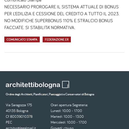
NECESSARIO PROROGARE IL SISTEMA ATTUALE DI BONUS
PER L’EDILIZIA E CESSIONE DEL CREDITO A TUTTO IL 2023.
NO MODIFICHE SUPERBONUS 110% E STRALCIO BONUS
FACCIATE. SI STABILITA’ NORMATIVA.
COMUNICATO STAMPA
FEDERAZIONE ER
Ordine degli Architetti, Pianificatori, Paesaggisti e Conservatori di Bologna
Via Saragozza 175
Orari apertura Segreteria:
40135 Bologna
Lunedì: 10.00 - 17.00
Cf 80039010378
Martedì: 10.00 - 13.00
PEC
Mercoledì: 10.00 - 17.00
archibo@legalmail.it
Giovedì: chiuso