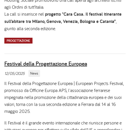
Housing Sociale promuovono una call aperta agli architetti iscritti
agli Ordini di tutt’Italia.
La call si inserisce nel
progetto "Cara Casa. Il festival itinerante
sull’abitare tra Milano, Genova, Venezia, Bologna e Catania”
,
giunto alla seconda edizione.
PROGETTAZIONE
Festival della Progettazione Europea
12/05/2025
News
Il Festival della Progettazione Europea | European Projects Festival,
promosso da Officine Europa APS, l'associazione ferrarese
impegnata nella promozione della cittadinanza europea e dei suoi
valori, torna con la sua seconda edizione a Ferrara dal 14 al 16
maggio 2025.
Il Festival è il grande evento internazionale che riunisce persone e
istituzioni europee per riflettere sulle sfide dell’UE e approfondire i