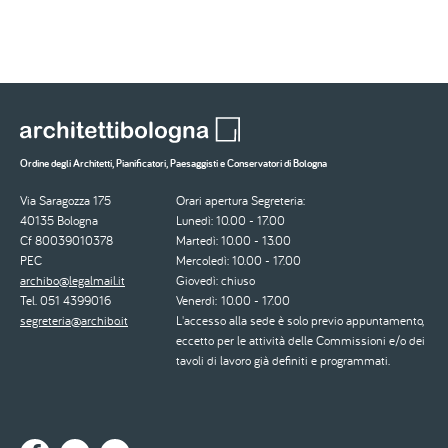
Paginazione
Ordine degli Architetti, Pianificatori, Paesaggisti e Conservatori di Bologna
Via Saragozza 175
Orari apertura Segreteria:
40135 Bologna
Lunedì: 10.00 - 17.00
Cf 80039010378
Martedì: 10.00 - 13.00
PEC
Mercoledì: 10.00 - 17.00
archibo@legalmail.it
Giovedì: chiuso
Tel. 051 4399016
Venerdì: 10.00 - 17.00
segreteria@archibo.it
L'accesso alla sede è solo previo appuntamento,
eccetto per le attività delle Commissioni e/o dei
tavoli di lavoro già definiti e programmati.