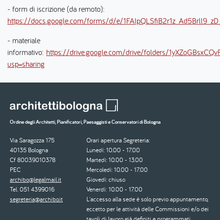
- form di iscrizione (da remoto):
https://docs.google.com/forms/d/e/1FAIpQLSfiB2r1z_Ad5Brll9
- materiale
informativo:
https://drive.google.com/drive/folders/1yXZoGBsx
usp=sharing
Ordine degli Architetti, Pianificatori, Paesaggisti e Conservatori di Bologna
Via Saragozza 175
Orari apertura Segreteria:
40135 Bologna
Lunedì: 10.00 - 17.00
Cf 80039010378
Martedì: 10.00 - 13.00
PEC
Mercoledì: 10.00 - 17.00
archibo@legalmail.it
Giovedì: chiuso
Tel. 051 4399016
Venerdì: 10.00 - 17.00
segreteria@archibo.it
L'accesso alla sede è solo previo appuntamento,
eccetto per le attività delle Commissioni e/o dei
tavoli di lavoro già definiti e programmati.