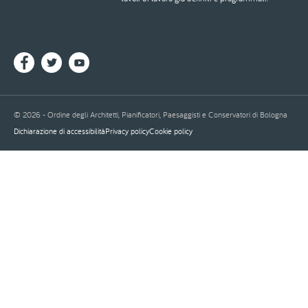
© 2026 - Ordine degli Architetti, Pianificatori, Paesaggisti e Conservatori di Bologna
Dichiarazione di accessibilità
Privacy policy
Cookie policy
Piè
di
pagina