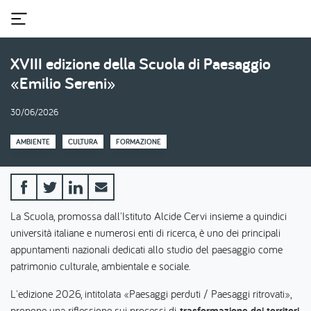
Salta
al
contenuto
principale
XVIII edizione della Scuola di Paesaggio
«Emilio Sereni»
30/06/2026
AMBIENTE
CULTURA
FORMAZIONE
La Scuola, promossa dall'Istituto Alcide Cervi insieme a quindici
università italiane e numerosi enti di ricerca, è uno dei principali
appuntamenti nazionali dedicati allo studio del paesaggio come
patrimonio culturale, ambientale e sociale.
L'edizione 2026, intitolata «Paesaggi perduti / Paesaggi ritrovati»,
propone una riflessione sui processi di
trasformazione dei territori