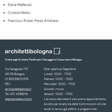
Elena Matteuzzi
Cristina Medici
Francisco Ruben Perez Amitrano
Ordine degli Architetti, Pianificatori, Paesaggisti e Conservatori di Bologna
Via Saragozza 175
Orari apertura Segreteria:
40135 Bologna
Lunedì: 10.00 - 17.00
Cf 80039010378
Martedì: 10.00 - 13.00
PEC
Mercoledì: 10.00 - 17.00
archibo@legalmail.it
Giovedì: chiuso
Tel. 051 4399016
Venerdì: 10.00 - 17.00
segreteria@archibo.it
L'accesso alla sede è solo previo appuntamento,
eccetto per le attività delle Commissioni e/o dei
tavoli di lavoro già definiti e programmati.