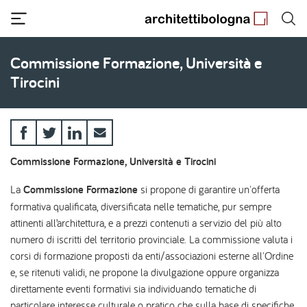
Salta
al
contenuto
principale
Commissione Formazione, Università e
Tirocini
Commissione Formazione, Università e Tirocini
La
Commissione Formazione
si propone di garantire un'offerta
formativa qualificata, diversificata nelle tematiche, pur sempre
attinenti all’architettura, e a prezzi contenuti a servizio del più alto
numero di iscritti del territorio provinciale. La commissione valuta i
corsi di formazione proposti da enti/associazioni esterne all'Ordine
e, se ritenuti validi, ne propone la divulgazione oppure organizza
direttamente eventi formativi sia individuando tematiche di
particolare interesse culturale o pratico che sulla base di specifiche