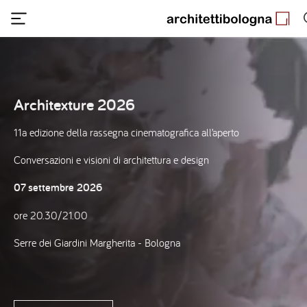
Salta
al
contenuto
principale
Architexture 2026
11a edizione della rassegna cinematografica all’aperto
Conversazioni e visioni di architettura e design
07 settembre 2026
ore 20.30/21.00
Image
Serre dei Giardini Margherita - Bologna