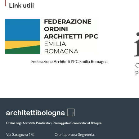
Link utili
Image
Im
Federazione Architetti PPC Emilia Romagna
Ordine degli Architetti, Pianificatori, Paesaggisti e Conservatori di Bologna
Via Saragozza 175
Orari apertura Segreteria: