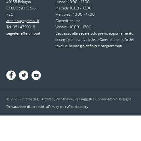
40135 Bologna
Lunedì: 10.00 - 17.00
Cf 80039010378
Martedì: 10.00 - 13.00
PEC
Mercoledì: 10.00 - 17.00
archibo@legalmail.it
Giovedì: chiuso
Tel. 051 4399016
Venerdì: 10.00 - 17.00
segreteria@archibo.it
L'accesso alla sede è solo previo appuntamento,
eccetto per le attività delle Commissioni e/o dei
tavoli di lavoro già definiti e programmati.
© 2026 - Ordine degli Architetti, Pianificatori, Paesaggisti e Conservatori di Bologna
Dichiarazione di accessibilità
Privacy policy
Cookie policy
Piè
di
pagina