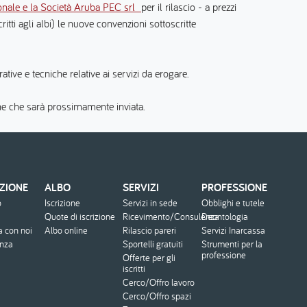
ionale e la Società Aruba PEC srl
per il rilascio - a prezzi
itti agli albi) le nuove convenzioni sottoscritte
tive e tecniche relative ai servizi da erogare.
ne che sarà prossimamente inviata.
ZIONE
ALBO
SERVIZI
PROFESSIONE
o
Iscrizione
Servizi in sede
Obblighi e tutele
Quote di iscrizione
Ricevimento/Consulenza
Deontologia
a con noi
Albo online
Rilascio pareri
Servizi Inarcassa
enza
Sportelli gratuiti
Strumenti per la
professione
Offerte per gli
iscritti
Cerco/Offro lavoro
Cerco/Offro spazi