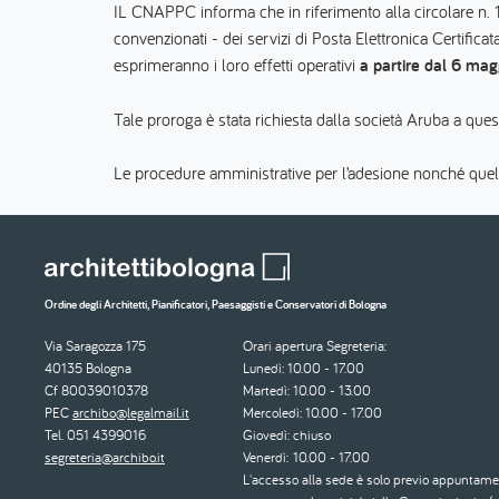
IL CNAPPC informa che in riferimento alla circolare n. 
convenzionati - dei servizi di Posta Elettronica Certificat
esprimeranno i loro effetti operativi
a partire dal 6 ma
Tale proroga è stata richiesta dalla società Aruba a ques
Le procedure amministrative per l’adesione nonché quell
Ordine degli Architetti, Pianificatori, Paesaggisti e Conservatori di Bologna
Via Saragozza 175
Orari apertura Segreteria:
40135 Bologna
Lunedì: 10.00 - 17.00
Cf 80039010378
Martedì: 10.00 - 13.00
PEC
archibo@legalmail.it
Mercoledì: 10.00 - 17.00
Tel. 051 4399016
Giovedì: chiuso
segreteria@archibo.it
Venerdì: 10.00 - 17.00
L'accesso alla sede è solo previo appuntame