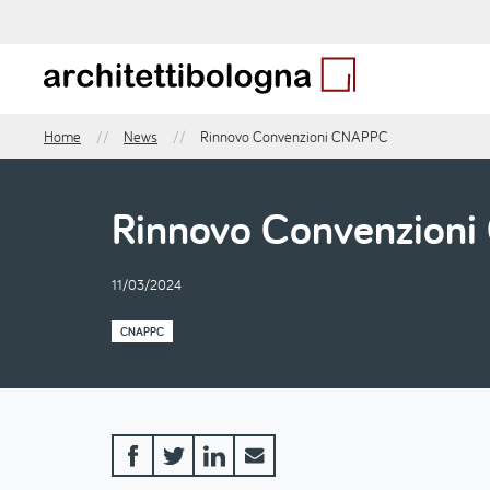
Salta
al
contenuto
principale
Home
News
Rinnovo Convenzioni CNAPPC
Briciole
di
pane
Rinnovo Convenzion
11/03/2024
CNAPPC