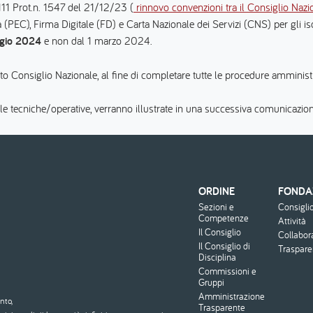
111 Prot.n. 1547 del 21/12/23 (
rinnovo convenzioni tra il Consiglio Naz
a (PEC), Firma Digitale (FD) e Carta Nazionale dei Servizi (CNS) per gli iscr
ggio 2024
e non dal 1 marzo 2024.
to Consiglio Nazionale, al fine di completare tutte le procedure amministra
e tecniche/operative, verranno illustrate in una successiva comunicazio
ORDINE
FONDA
Menu
Sezioni e
Consigli
footer
Competenze
Attività
Il Consiglio
Collabor
Il Consiglio di
Traspar
Disciplina
Commissioni e
Gruppi
Amministrazione
nto,
Trasparente