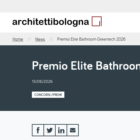
Salta
al
contenuto
principale
Home
News
Premio Elite Bathroom Greentech 2026
Briciole
di
pane
Premio Elite Bathro
15/06/2026
CONCORSI /PREMI