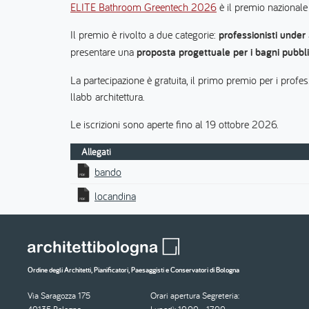
ELITE Bathroom Greentech 2026
è il premio nazionale
Il premio è rivolto a due categorie:
professionisti under
presentare una
proposta progettuale per i bagni pubblic
La partecipazione è gratuita, il primo premio per i profe
llabb architettura.
Le iscrizioni sono aperte fino al 19 ottobre 2026.
Allegati
bando
locandina
Ordine degli Architetti, Pianificatori, Paesaggisti e Conservatori di Bologna
Via Saragozza 175
Orari apertura Segreteria: