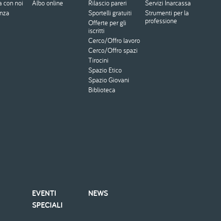
a con noi
Albo online
Rilascio pareri
Servizi Inarcassa
enza
Sportelli gratuiti
Strumenti per la
professione
Offerte per gli
iscritti
Cerco/Offro lavoro
Cerco/Offro spazi
Tirocini
Spazio Etico
Spazio Giovani
Biblioteca
EVENTI
NEWS
SPECIALI