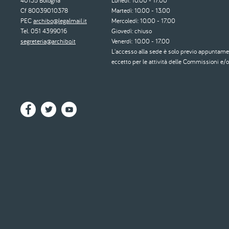
40135 Bologna
Lunedì: 10.00 - 17.00
Cf 80039010378
Martedì: 10.00 - 13.00
PEC
archibo@legalmail.it
Mercoledì: 10.00 - 17.00
Tel. 051 4399016
Giovedì: chiuso
segreteria@archibo.it
Venerdì: 10.00 - 17.00
L'accesso alla sede è solo previo appuntame
eccetto per le attività delle Commissioni e/o 