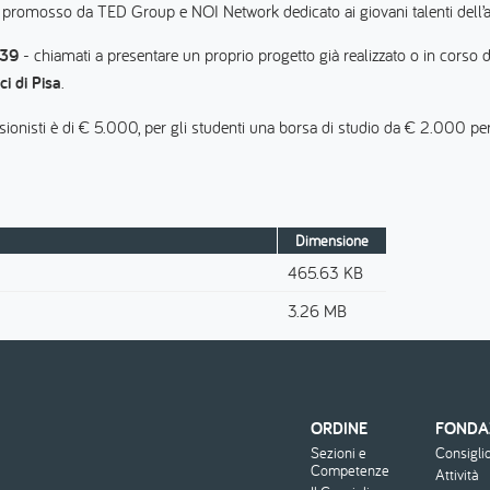
 promosso da TED Group e NOI Network dedicato ai giovani talenti dell’arc
 39
- chiamati a presentare un proprio progetto già realizzato o in corso d
i di Pisa
.
ssionisti è di € 5.000, per gli studenti una borsa di studio da € 2.000 pe
Dimensione
465.63 KB
3.26 MB
ORDINE
FONDA
Menu
Sezioni e
Consigli
footer
Competenze
Attività