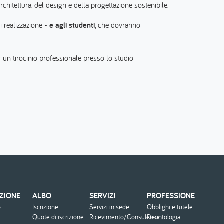
hitettura, del design e della progettazione sostenibile.
i realizzazione -
e agli studenti
, che dovranno
r un tirocinio professionale presso lo studio
ZIONE
ALBO
SERVIZI
PROFESSIONE
o
Iscrizione
Servizi in sede
Obblighi e tutele
Quote di iscrizione
Ricevimento/Consulenza
Deontologia