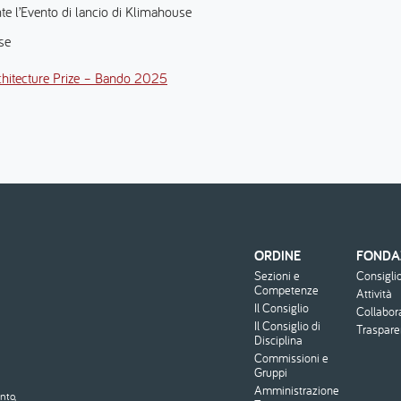
 l’Evento di lancio di Klimahouse
se
hitecture Prize – Bando 2025
ORDINE
FONDA
Menu
Sezioni e
Consigli
footer
Competenze
Attività
Il Consiglio
Collabor
Il Consiglio di
Traspar
Disciplina
Commissioni e
Gruppi
Amministrazione
nto,