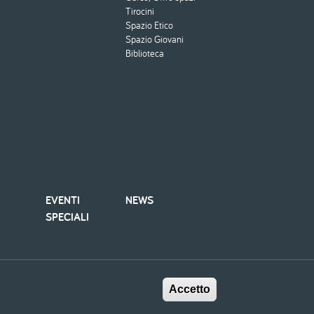
Tirocini
Spazio Etico
Spazio Giovani
Biblioteca
EVENTI
NEWS
SPECIALI
Piè
Dichiarazione di accessibilità
Privacy policy
Cookie policy
Accetto
di