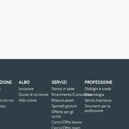
ZIONE
ALBO
SERVIZI
PROFESSIONE
o
Iscrizione
Servizi in sede
Obblighi e tutele
Quote di iscrizione
Ricevimento/Consulenza
Deontologia
a con noi
Albo online
Rilascio pareri
Servizi Inarcassa
enza
Sportelli gratuiti
Strumenti per la
professione
Offerte per gli
iscritti
Cerco/Offro lavoro
Cerco/Offro spazi