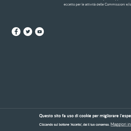
eccetto per le attività delle Commissioni e/o 
Questo sito fa uso di cookie per migliorare l'esp
© 2026 - Ordine degli Architetti, Pianificatori, Paesaggisti e Conservatori di Bologna
Maggiori i
Cliccando sul bottone 'Accetto', dai il tuo consenso.