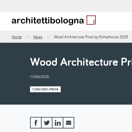
Salta
al
contenuto
principale
Home
News
Wood Architecture Prize by Klimahouse 2026
Briciole
di
pane
Wood Architecture P
11/09/2025
CONCORSI /PREMI