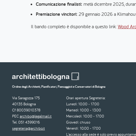
Comunicazione finalisti:
metà dicembre 2025, durante
Premiazione vincitori:
29 gennaio 2026 a Klimahou
Il bando completo è disponibile a questo link:
Wood Arc
Ordine degli Architetti, Pianificatori, Paesaggisti e Conservatori di Bologna
Via Saragozza 175
Orari apertura Segreteria:
40135 Bologna
Lunedì: 10.00 - 17.00
Cf 80039010378
Martedì: 10.00 - 13.00
PEC
archibo@legalmail.it
Mercoledì: 10.00 - 17.00
Tel. 051 4399016
Giovedì: chiuso
segreteria@archibo.it
Venerdì: 10.00 - 17.00
L'accesso alla sede è solo previo appuntame