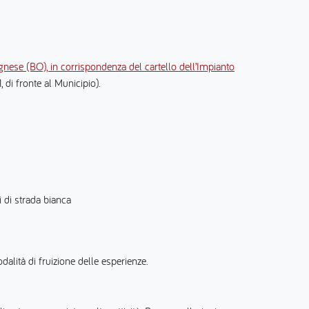
gnese (BO), in corrispondenza del cartello dell’Impianto
 di fronte al Municipio).
i di strada bianca
odalità di fruizione delle esperienze.