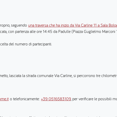
proprio, seguendo
una traversa che ha inizio da Via Carline 11 a Sala Bolo
icata, con partenza alle ore 14:45 da Padulle (Piazza Guglielmo Marconi 1,
scelta del numero di partecipanti.
etto, lasciata la strada comunale Via Carline, si percorrono tre chilometr
me.it
o telefonicamente:
+39 0516583109
, per verificare le possibili m