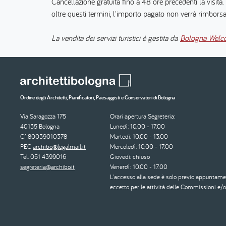
Cancellazione gratuita fino a 48 ore precedenti la visita.
oltre questi termini, l'importo pagato non verrà rimbors
La vendita dei servizi turistici è gestita da
Bologna Welc
Ordine degli Architetti, Pianificatori, Paesaggisti e Conservatori di Bologna
Via Saragozza 175
Orari apertura Segreteria:
40135 Bologna
Lunedì: 10.00 - 17.00
Cf 80039010378
Martedì: 10.00 - 13.00
PEC
archibo@legalmail.it
Mercoledì: 10.00 - 17.00
Tel. 051 4399016
Giovedì: chiuso
segreteria@archibo.it
Venerdì: 10.00 - 17.00
L'accesso alla sede è solo previo appuntame
eccetto per le attività delle Commissioni e/o 