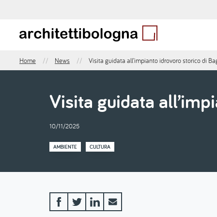
Salta
al
contenuto
principale
Home
News
Visita guidata all’impianto idrovoro storico di B
Briciole
di
pane
Visita guidata all’imp
10/11/2025
AMBIENTE
CULTURA