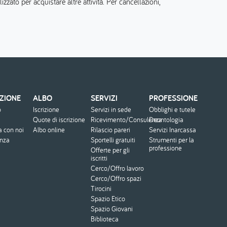
zato per acquistare altre attività. Per cancellazioni,
ZIONE
ALBO
SERVIZI
PROFESSIONE
o
Iscrizione
Servizi in sede
Obblighi e tutele
Quote di iscrizione
Ricevimento/Consulenza
Deontologia
a con noi
Albo online
Rilascio pareri
Servizi Inarcassa
enza
Sportelli gratuiti
Strumenti per la
professione
Offerte per gli
iscritti
Cerco/Offro lavoro
Cerco/Offro spazi
Tirocini
Spazio Etico
Spazio Giovani
Biblioteca