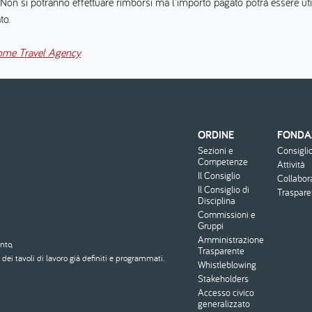
 Non si potranno effettuare rimborsi ma l'importo pagato potrà essere utiliz
ato.
ome Travel Agency
ORDINE
FONDA
Menu
Sezioni e
Consigli
footer
Competenze
Attività
Il Consiglio
Collabor
Il Consiglio di
Traspar
Disciplina
Commissioni e
Gruppi
Amministrazione
nto,
Trasparente
dei tavoli di lavoro già definiti e programmati.
Whistleblowing
Stakeholders
Accesso civico
generalizzato