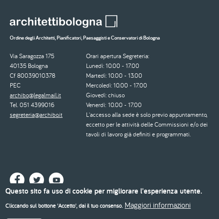
Ordine degli Architetti, Pianificatori, Paesaggisti e Conservatori di Bologna
Via Saragozza 175
Orari apertura Segreteria:
40135 Bologna
Lunedì: 10.00 - 17.00
Cf 80039010378
Martedì: 10.00 - 13.00
PEC
Mercoledì: 10.00 - 17.00
archibo@legalmail.it
Giovedì: chiuso
Tel. 051 4399016
Venerdì: 10.00 - 17.00
segreteria@archibo.it
L'accesso alla sede è solo previo appuntamento,
eccetto per le attività delle Commissioni e/o dei
tavoli di lavoro già definiti e programmati.
Questo sito fa uso di cookie per migliorare l'esperienza utente.
Maggiori informazioni
Cliccando sul bottone 'Accetto', dai il tuo consenso.
© 2026 - Ordine degli Architetti, Pianificatori, Paesaggisti e Conservatori di Bologna