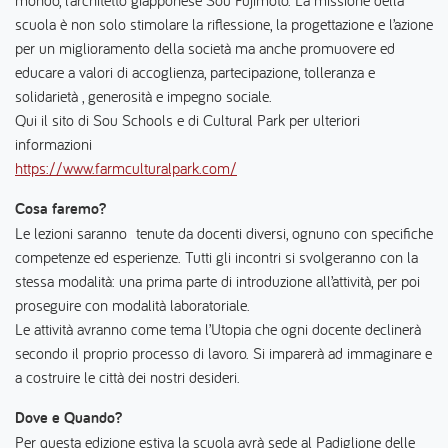
mondo, l’architetto giapponese Sou Fujimoto. La missione della
scuola è non solo stimolare la riflessione, la progettazione e l’azione
per un miglioramento della società ma anche promuovere ed
educare a valori di accoglienza, partecipazione, tolleranza e
solidarietà , generosità e impegno sociale.
Qui il sito di Sou Schools e di Cultural Park per ulteriori
informazioni
https://www.farmculturalpark.com/
Cosa faremo?
Le lezioni saranno tenute da docenti diversi, ognuno con specifiche
competenze ed esperienze. Tutti gli incontri si svolgeranno con la
stessa modalità: una prima parte di introduzione all’attività, per poi
proseguire con modalità laboratoriale.
Le attività avranno come tema l’Utopia che ogni docente declinerà
secondo il proprio processo di lavoro. Si imparerà ad immaginare e
a costruire le città dei nostri desideri.
Dove e Quando?
Per questa edizione estiva la scuola avrà sede al Padiglione delle