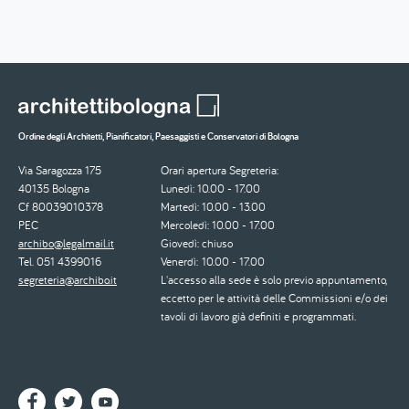
Ordine degli Architetti, Pianificatori, Paesaggisti e Conservatori di Bologna
Via Saragozza 175
Orari apertura Segreteria:
40135 Bologna
Lunedì: 10.00 - 17.00
Cf 80039010378
Martedì: 10.00 - 13.00
PEC
Mercoledì: 10.00 - 17.00
archibo@legalmail.it
Giovedì: chiuso
Tel. 051 4399016
Venerdì: 10.00 - 17.00
segreteria@archibo.it
L'accesso alla sede è solo previo appuntamento,
eccetto per le attività delle Commissioni e/o dei
tavoli di lavoro già definiti e programmati.