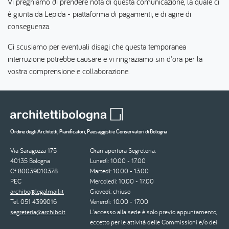
Vi preghiamo di prendere nota di questa comunicazione, la quale ci
è giunta da Lepida - piattaforma di pagamenti, e di agire di
conseguenza.
Ci scusiamo per eventuali disagi che questa temporanea
interruzione potrebbe causare e vi ringraziamo sin d'ora per la
vostra comprensione e collaborazione.
Ordine degli Architetti, Pianificatori, Paesaggisti e Conservatori di Bologna
Via Saragozza 175
Orari apertura Segreteria:
40135 Bologna
Lunedì: 10.00 - 17.00
Cf 80039010378
Martedì: 10.00 - 13.00
PEC
Mercoledì: 10.00 - 17.00
archibo@legalmail.it
Giovedì: chiuso
Tel. 051 4399016
Venerdì: 10.00 - 17.00
segreteria@archibo.it
L'accesso alla sede è solo previo appuntamento,
eccetto per le attività delle Commissioni e/o dei