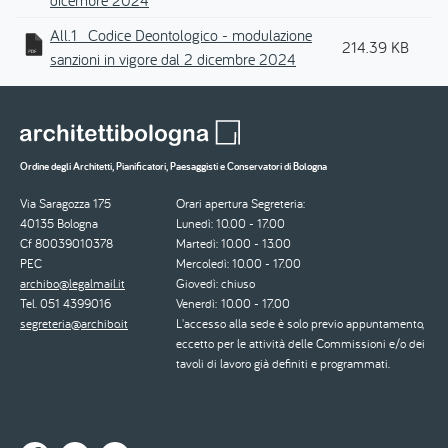
dicembre 2024
All.1_ Codice Deontologico - modulazione
214.39 KB
sanzioni in vigore dal 2 dicembre 2024
Ordine degli Architetti, Pianificatori, Paesaggisti e Conservatori di Bologna
Via Saragozza 175
Orari apertura Segreteria:
40135 Bologna
Lunedì: 10.00 - 17.00
Cf 80039010378
Martedì: 10.00 - 13.00
PEC
Mercoledì: 10.00 - 17.00
archibo@legalmail.it
Giovedì: chiuso
Tel. 051 4399016
Venerdì: 10.00 - 17.00
segreteria@archibo.it
L'accesso alla sede è solo previo appuntamento,
eccetto per le attività delle Commissioni e/o dei
tavoli di lavoro già definiti e programmati.