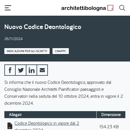
Salta
al
contenuto
principale
Nuovo Codice Deontologico
26/11/2024
INDICAZIONI PER GLI ISCRITTI
CNAPPC
Si informa che il nuovo Codice Deontologico, approvato dal
Consiglio Nazionale Architetti Pianificatori paesaggisti e
Conservatori nella seduta del 10 ottobre 2024, entra in vigore il 2
dicembre 2024.
Allegati
Dimensione
Codice Deontologico in vigore dal 2
154.23 KB