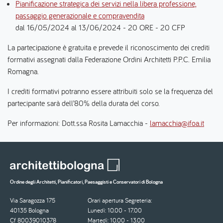
Pianificazione strategica dei servizi nella libera professione,
passaggio generazionale e compravendita
dal 16/05/2024 al 13/06/2024 - 20 ORE - 20 CFP
La partecipazione è gratuita e prevede il riconoscimento dei crediti
formativi assegnati dalla Federazione Ordini Architetti P.P.C. Emilia
Romagna.
I crediti formativi potranno essere attribuiti solo se la frequenza del
partecipante sarà dell’80% della durata del corso.
Per informazioni: Dott.ssa Rosita Lamacchia -
lamacchia@ifoa.it
Ordine degli Architetti, Pianificatori, Paesaggisti e Conservatori di Bologna
Via Saragozza 175
Orari apertura Segreteria:
40135 Bologna
Lunedì: 10.00 - 17.00
Cf 80039010378
Martedì: 10.00 - 13.00