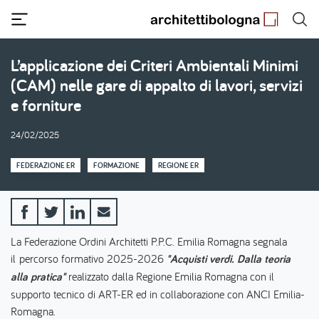
Salta
al
contenuto
principale
L’applicazione dei Criteri Ambientali Minimi
(CAM) nelle gare di appalto di lavori, servizi
e forniture
24/02/2025
FEDERAZIONE ER
FORMAZIONE
REGIONE ER
La Federazione Ordini Architetti P.P.C. Emilia Romagna segnala
il
percorso formativo 2025-2026
"Acquisti verdi. Dalla teoria
alla pratica"
realizzato dalla Regione Emilia Romagna con il
supporto tecnico di ART-ER ed in collaborazione con ANCI Emilia-
Romagna.