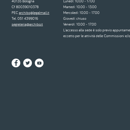
40135 Bologna
Lunedì: 10.00 - 17.00
Cf 80039010378
Martedì: 10.00 - 13.00
PEC
archibo@legalmail.it
Mercoledì: 10.00 - 17.00
Tel. 051 4399016
Giovedì: chiuso
segreteria@archibo.it
Venerdì: 10.00 - 17.00
L'accesso alla sede è solo previo appuntame
eccetto per le attività delle Commissioni e/o 