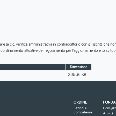
tuare la c.d. verifica amministrativa in contraddittorio con gli iscritti che
i coordinamento, attuative del regolamento per l’aggiornamento e lo svil
Dimensione
205.36 KB
ORDINE
FONDA
Menu
Sezioni e
Consigli
footer
Competenze
Attività