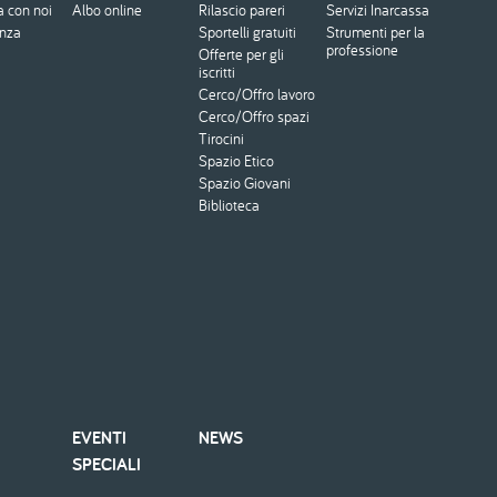
a con noi
Albo online
Rilascio pareri
Servizi Inarcassa
enza
Sportelli gratuiti
Strumenti per la
professione
Offerte per gli
iscritti
Cerco/Offro lavoro
Cerco/Offro spazi
Tirocini
Spazio Etico
Spazio Giovani
Biblioteca
EVENTI
NEWS
SPECIALI