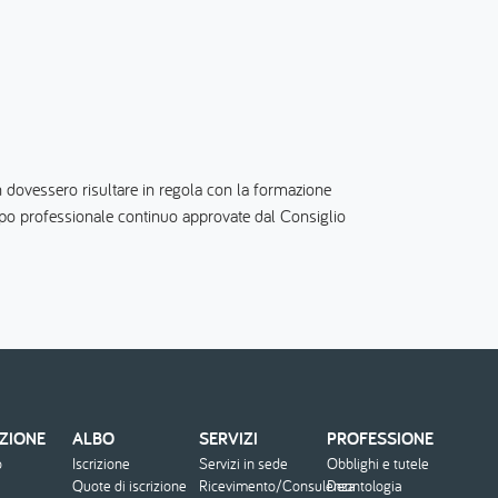
 non dovessero risultare in regola con la formazione
uppo professionale continuo approvate dal Consiglio
ZIONE
ALBO
SERVIZI
PROFESSIONE
o
Iscrizione
Servizi in sede
Obblighi e tutele
Quote di iscrizione
Ricevimento/Consulenza
Deontologia