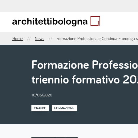
Salta
al
contenuto
principale
Home
News
Formazione Professionale Continua – proroga 
Briciole
di
pane
Formazione Professio
triennio formativo 
10/06/2026
CNAPPC
FORMAZIONE