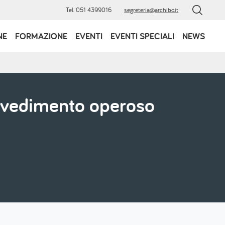
Tel. 051 4399016
segreteria@archibo.it
NE
FORMAZIONE
EVENTI
EVENTI SPECIALI
NEWS
vvedimento operoso