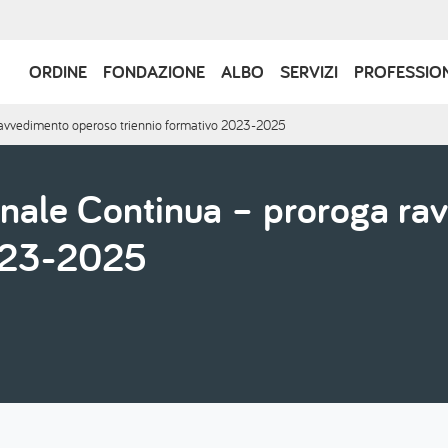
Navigazione
ORDINE
FONDAZIONE
ALBO
SERVIZI
PROFESSIO
principale
ravvedimento operoso triennio formativo 2023-2025
nale Continua – proroga ra
2023-2025