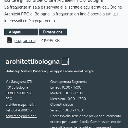
iscritte e gli iscritti dell'Ordine Architetti PPC di Bologna.
La frequenza in sala è riservata alle iscritte e agli iscritti dell'Ordine
Architetti PPC di Bologna; la frequenza on line è aperta a tutti gli
interessati ed è a pagamento.
Allegati
Dimensione
programma
419.99 KB
Ordine degli Architetti, Pianificatori, Paesaggisti e Conservatori di Bologna
Via Saragozza 175
Orari apertura Segreteria:
40135 Bologna
Lunedì: 10.00 - 17.00
Cf 80039010378
Martedì: 10.00 - 13.00
PEC
Mercoledì: 10.00 - 17.00
archibo@legalmail.it
Giovedì: chiuso
Tel. 051 4399016
Venerdì: 10.00 - 17.00
segreteria@archibo.it
L'accesso alla sede è solo previo appuntamento,
eccetto per le attività delle Commissioni e/o dei
tavoli di lavoro già definiti e programmati.