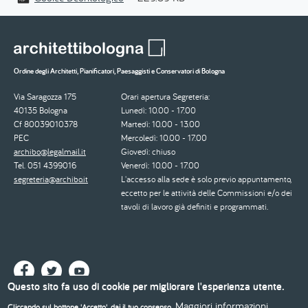
Ordine degli Architetti, Pianificatori, Paesaggisti e Conservatori di Bologna
Via Saragozza 175
Orari apertura Segreteria:
40135 Bologna
Lunedì: 10.00 - 17.00
Cf 80039010378
Martedì: 10.00 - 13.00
PEC
Mercoledì: 10.00 - 17.00
archibo@legalmail.it
Giovedì: chiuso
Tel. 051 4399016
Venerdì: 10.00 - 17.00
segreteria@archibo.it
L'accesso alla sede è solo previo appuntamento,
eccetto per le attività delle Commissioni e/o dei
tavoli di lavoro già definiti e programmati.
Questo sito fa uso di cookie per migliorare l'esperienza utente.
Maggiori informazioni
Cliccando sul bottone 'Accetto', dai il tuo consenso.