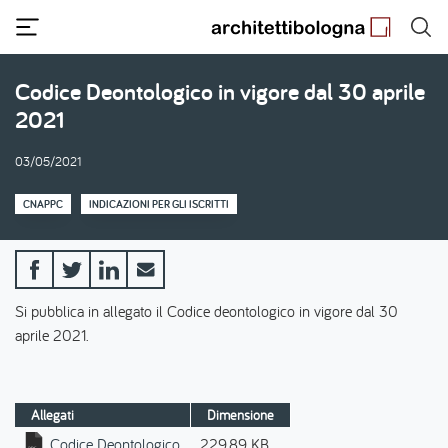
Salta
al
contenuto
principale
Codice Deontologico in vigore dal 30 aprile
2021
03/05/2021
CNAPPC
INDICAZIONI PER GLI ISCRITTI
Si pubblica in allegato il Codice deontologico in vigore dal 30
aprile 2021.
Allegati
Dimensione
Codice Deontologico
229.89 KB