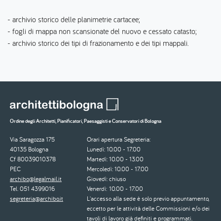
- archivio storico delle planimetrie cartacee;
- fogli di mappa non scansionate del nuovo e cessato catasto;
- archivio storico dei tipi di frazionamento e dei tipi mappali.
Ordine degli Architetti, Pianificatori, Paesaggisti e Conservatori di Bologna
Via Saragozza 175
Orari apertura Segreteria:
40135 Bologna
Lunedì: 10.00 - 17.00
Cf 80039010378
Martedì: 10.00 - 13.00
PEC
Mercoledì: 10.00 - 17.00
archibo@legalmail.it
Giovedì: chiuso
Tel. 051 4399016
Venerdì: 10.00 - 17.00
segreteria@archibo.it
L'accesso alla sede è solo previo appuntamento,
eccetto per le attività delle Commissioni e/o dei
tavoli di lavoro già definiti e programmati.