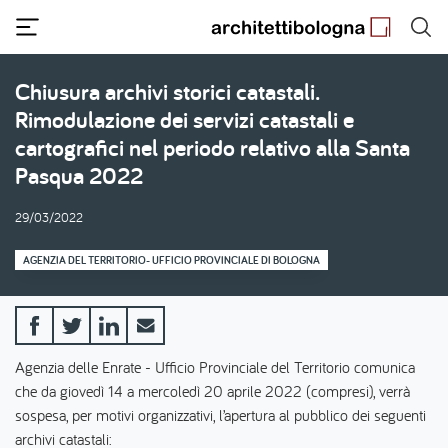
Salta
al
contenuto
principale
Chiusura archivi storici catastali.
Rimodulazione dei servizi catastali e
cartografici nel periodo relativo alla Santa
Pasqua 2022
29/03/2022
AGENZIA DEL TERRITORIO- UFFICIO PROVINCIALE DI BOLOGNA
Agenzia delle Enrate - Ufficio Provinciale del Territorio comunica
che da giovedì 14 a mercoledì 20 aprile 2022 (compresi), verrà
sospesa, per motivi organizzativi, l’apertura al pubblico dei seguenti
archivi catastali: