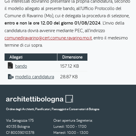
Gli interessati dovranno presentare la propria candidatura, secondo
il modello allegato al presente bando, all’Ufficio Protocollo del
Comune di Ravarino (Mo), cui è delegata la procedura di selezione,
entro e non le ore 12.00 del giorno 01/08/2024
. L’invio della
candidatura dovrà avvenire mediante PEC, all’indirizzo
comunediravarino@cert.comune.ravarino.mo.it
, entro il medesimo
termine di cui sopra.
Allegati
Dimensione
bando
157.12 KB
modello candidatura
28.87 KB
Ordine degli Architetti, Pianificatori, Paesaggisti e Conservatori di Bologna
Via Saragozza 175
Orari apertura Segreteria:
40135 Bologna
Lunedì: 10.00 - 17.00
Cf 80039010378
Martedì: 10.00 - 13.00