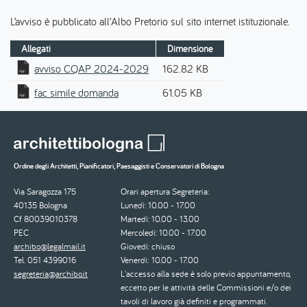
L’avviso è pubblicato all’Albo Pretorio sul sito internet istituzionale.
Allegati
Dimensione
avviso CQAP 2024-2029
162.82 KB
fac simile domanda
61.05 KB
Ordine degli Architetti, Pianificatori, Paesaggisti e Conservatori di Bologna
Via Saragozza 175
Orari apertura Segreteria:
40135 Bologna
Lunedì: 10.00 - 17.00
Cf 80039010378
Martedì: 10.00 - 13.00
PEC
Mercoledì: 10.00 - 17.00
archibo@legalmail.it
Giovedì: chiuso
Tel. 051 4399016
Venerdì: 10.00 - 17.00
segreteria@archibo.it
L'accesso alla sede è solo previo appuntamento,
eccetto per le attività delle Commissioni e/o dei
tavoli di lavoro già definiti e programmati.