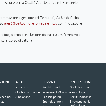
missione per la Qualità Architettonica e il Paesaggio
mmazione e gestione del Territorio”, Via Unità d’Italia,
zzo
area3@cert.comune.formigine.mo.it
, con l’indicazione
rredata, a pena di esclusione, da curriculum formativo e
o in corso di validità.
ZIONE
ALBO
SERVIZI
PROFESSIONE
o
Iscrizione
Servizi in sede
Obblighi e tutele
Quote di iscrizione
Ricevimento/Consulenza
Deontologia
a con noi
Albo online
Rilascio pareri
Servizi Inarcassa
enza
Sportelli gratuiti
Strumenti per la
professione