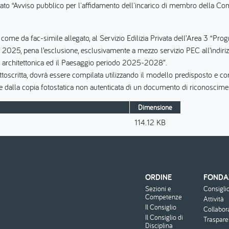
to “Avviso pubblico per l'affidamento dell'incarico di membro della Com
ome da fac-simile allegato, al Servizio Edilizia Privata dell’Area 3 “Progra
 2025, pena l’esclusione, esclusivamente a mezzo servizio PEC all’indiri
à architettonica ed il Paesaggio periodo 2025-2028”.
oscritta, dovrà essere compilata utilizzando il modello predisposto e co
he dalla copia fotostatica non autenticata di un documento di riconosciment
Dimensione
114.12 KB
ORDINE
FONDA
Menu
Sezioni e
Consigli
footer
Competenze
Attività
Il Consiglio
Collabor
Il Consiglio di
Traspar
Disciplina