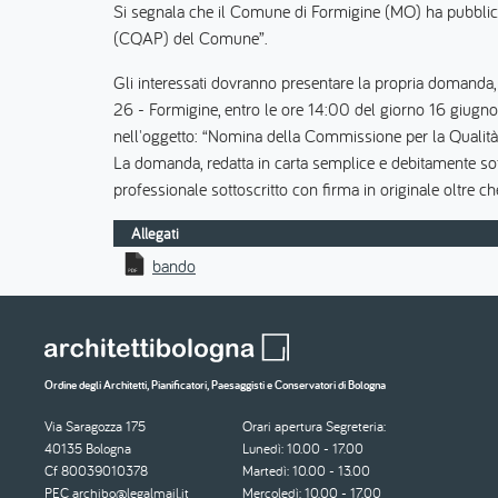
Si segnala che il Comune di Formigine (MO) ha pubblica
(CQAP) del Comune”.
Gli interessati dovranno presentare la propria domanda, c
26 - Formigine, entro le ore 14:00 del giorno 16 giugno
nell'oggetto: “Nomina della Commissione per la Qualit
La domanda, redatta in carta semplice e debitamente sott
professionale sottoscritto con firma in originale oltre c
Allegati
bando
Ordine degli Architetti, Pianificatori, Paesaggisti e Conservatori di Bologna
Via Saragozza 175
Orari apertura Segreteria:
40135 Bologna
Lunedì: 10.00 - 17.00
Cf 80039010378
Martedì: 10.00 - 13.00
PEC
archibo@legalmail.it
Mercoledì: 10.00 - 17.00