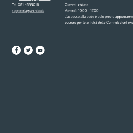
Tel. 051 4399016
Giovedì: chiuso
segreteria@archibo.it
Venerdì: 10.00 - 17.00
L'accesso alla sede è solo previo appuntame
eccetto per le attività delle Commissioni e/o 