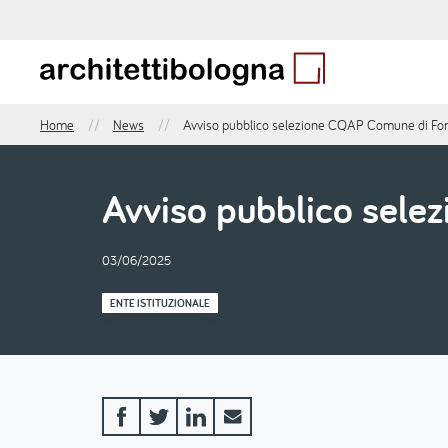
Salta
al
contenuto
principale
Home
News
Avviso pubblico selezione CQAP Comune di Fo
Briciole
di
pane
Avviso pubblico sel
03/06/2025
ENTE ISTITUZIONALE