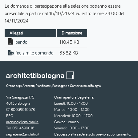
Le domande di partecipazione alla selezione potranno essere
presentate a partire dal 15/10/2024 ed entro le ore 24.00 del
14/11/2024.
Allegati
Dimensione
bando
110.45 KB
fac simile domanda
33.82 KB
Ordine degli Architetti, Pianificatori, Paesaggisti e Conservatori di Bologna
Via Saragozza 175
Orari apertura Segreteria:
40135 Bologna
Lunedì: 10.00 - 17.00
Cf 80039010378
Martedì: 10.00 - 13.00
PEC
Mercoledì: 10.00 - 17.00
archibo@legalmail.it
Giovedì: chiuso
Tel. 051 4399016
Venerdì: 10.00 - 17.00
segreteria@archibo.it
L'accesso alla sede è solo previo appuntamento,