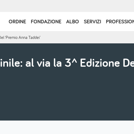
Navigazione
ORDINE
FONDAZIONE
ALBO
SERVIZI
PROFESSIO
principale
 Del ‘Premio Anna Taddei’
nile: al via la 3^ Edizione 