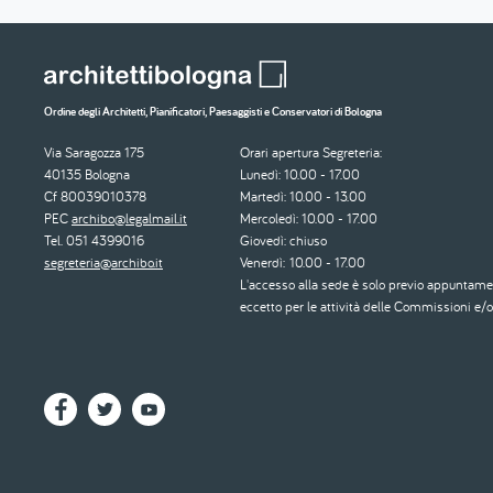
Ordine degli Architetti, Pianificatori, Paesaggisti e Conservatori di Bologna
Via Saragozza 175
Orari apertura Segreteria:
40135 Bologna
Lunedì: 10.00 - 17.00
Cf 80039010378
Martedì: 10.00 - 13.00
PEC
archibo@legalmail.it
Mercoledì: 10.00 - 17.00
Tel. 051 4399016
Giovedì: chiuso
segreteria@archibo.it
Venerdì: 10.00 - 17.00
L'accesso alla sede è solo previo appuntame
eccetto per le attività delle Commissioni e/o 