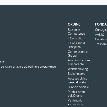
ORDINE
FONDA
Menu
Sezioni e
Consigli
footer
Competenze
Attività
Il Consiglio
Collabor
Il Consiglio di
Traspar
Disciplina
Commissioni e
Gruppi
Amministrazione
nto,
Trasparente
dei tavoli di lavoro già definiti e programmati.
Whistleblowing
Stakeholders
Accesso civico
generalizzato
Bilancio Sociale
Pubblicazioni
dell'Ordine
Patrimonio
archivistico