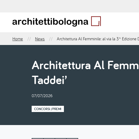
Salta
al
contenuto
principale
Home
News
Architettura Al Femminile: al via la 3^ Edizione
Briciole
di
pane
Architettura Al Femmi
Taddei’
07/07/2026
CONCORSI /PREMI