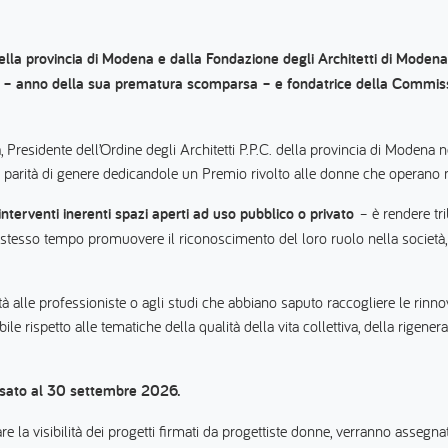
della provincia di Modena e dalla Fondazione degli Architetti di Modena
 – anno della sua prematura scomparsa – e fondatrice della Commissi
, Presidente dell’Ordine degli Architetti P.P.C. della provincia di Modena
lla parità di genere dedicandole un Premio rivolto alle donne che operano
nterventi inerenti spazi aperti ad uso pubblico o privato
– è rendere trib
lo stesso tempo promuovere il riconoscimento del loro ruolo nella società, s
tà alle professioniste o agli studi che abbiano saputo raccogliere le rinno
le rispetto alle tematiche della qualità della vita collettiva, della rigener
issato al 30 settembre 2026.
e la visibilità dei progetti firmati da progettiste donne, verranno assegnat