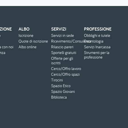
ZIONE
ALBO
SERVIZI
PROFESSIONE
o
Iscrizione
Servizi in sede
Obblighi e tutele
Quote di iscrizione
Ricevimento/Consulenza
Deontologia
a con noi
Albo online
Rilascio pareri
Servizi Inarcassa
enza
Sportelli gratuiti
Strumenti per la
professione
Offerte per gli
iscritti
Cerco/Offro lavoro
Cerco/Offro spazi
Tirocini
Spazio Etico
Spazio Giovani
Biblioteca