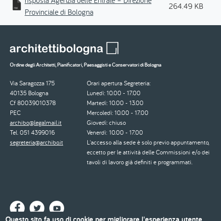
risposta Agenzia delle Entrate – Direzione
264.49 KB
Provinciale di Bologna
Ordine degli Architetti, Pianificatori, Paesaggisti e Conservatori di Bologna
Via Saragozza 175
Orari apertura Segreteria:
40135 Bologna
Lunedì: 10.00 - 17.00
Cf 80039010378
Martedì: 10.00 - 13.00
PEC
Mercoledì: 10.00 - 17.00
archibo@legalmail.it
Giovedì: chiuso
Tel. 051 4399016
Venerdì: 10.00 - 17.00
segreteria@archibo.it
L'accesso alla sede è solo previo appuntamento,
eccetto per le attività delle Commissioni e/o dei
tavoli di lavoro già definiti e programmati.
Questo sito fa uso di cookie per migliorare l'esperienza utente.