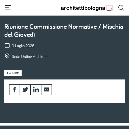
Salta
al
contenuto
principale
Riunione Commissione Normative / Mischia
del Giovedì
9 Luglio 2026
Sede Ordine Architetti
ARCHIBO