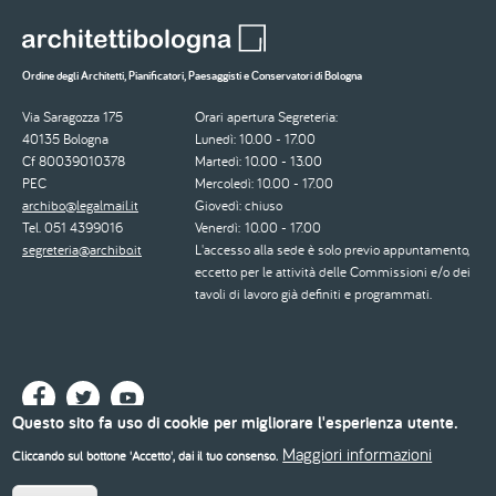
Ordine degli Architetti, Pianificatori, Paesaggisti e Conservatori di Bologna
Via Saragozza 175
Orari apertura Segreteria:
40135 Bologna
Lunedì: 10.00 - 17.00
Cf 80039010378
Martedì: 10.00 - 13.00
PEC
Mercoledì: 10.00 - 17.00
archibo@legalmail.it
Giovedì: chiuso
Tel. 051 4399016
Venerdì: 10.00 - 17.00
segreteria@archibo.it
L'accesso alla sede è solo previo appuntamento,
eccetto per le attività delle Commissioni e/o dei
tavoli di lavoro già definiti e programmati.
Questo sito fa uso di cookie per migliorare l'esperienza utente.
Maggiori informazioni
Cliccando sul bottone 'Accetto', dai il tuo consenso.
© 2026 - Ordine degli Architetti, Pianificatori, Paesaggisti e Conservatori di Bologna