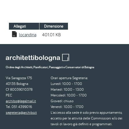
Allegati
Dimensione
locandina
401.01 KB
Ordine degli Architetti, Pianificatori, Paesaggisti e Conservatori di Bologna
Via Saragozza 175
Orari apertura Segreteria:
40135 Bologna
Lunedì: 10.00 - 17.00
Cf 80039010378
Martedì: 10.00 - 13.00
PEC
Mercoledì: 10.00 - 17.00
archibo@legalmail.it
Giovedì: chiuso
Tel. 051 4399016
Venerdì: 10.00 - 17.00
segreteria@archibo.it
L'accesso alla sede è solo previo appuntamento,
eccetto per le attività delle Commissioni e/o dei
tavoli di lavoro già definiti e programmati.