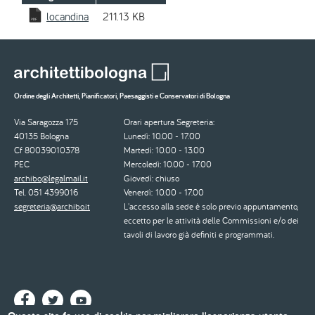
locandina
211.13 KB
Ordine degli Architetti, Pianificatori, Paesaggisti e Conservatori di Bologna
Via Saragozza 175
Orari apertura Segreteria:
40135 Bologna
Lunedì: 10.00 - 17.00
Cf 80039010378
Martedì: 10.00 - 13.00
PEC
Mercoledì: 10.00 - 17.00
archibo@legalmail.it
Giovedì: chiuso
Tel. 051 4399016
Venerdì: 10.00 - 17.00
segreteria@archibo.it
L'accesso alla sede è solo previo appuntamento,
eccetto per le attività delle Commissioni e/o dei
tavoli di lavoro già definiti e programmati.