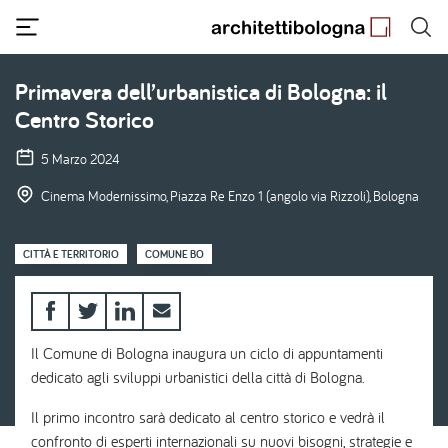
Salta
al
contenuto
principale
Primavera dell’urbanistica di Bologna: il
Centro Storico
5 Marzo 2024
Cinema Modernissimo, Piazza Re Enzo 1 (angolo via Rizzoli), Bologna
CITTÀ E TERRITORIO
COMUNE BO
Il Comune di Bologna inaugura un ciclo di appuntamenti
dedicato agli sviluppi urbanistici della città di Bologna.
Il primo incontro sarà dedicato al centro storico e vedrà il
confronto di esperti internazionali su nuovi bisogni, strategie e