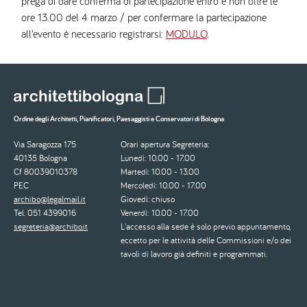
prega di dare conferma di partecipazione entro e non oltre le
ore 13.00 del 4 marzo / per confermare la partecipazione
all’evento è necessario registrarsi:
MODULO
.
Ordine degli Architetti, Pianificatori, Paesaggisti e Conservatori di Bologna
Via Saragozza 175
Orari apertura Segreteria:
40135 Bologna
Lunedì: 10.00 - 17.00
Cf 80039010378
Martedì: 10.00 - 13.00
PEC
Mercoledì: 10.00 - 17.00
archibo@legalmail.it
Giovedì: chiuso
Tel. 051 4399016
Venerdì: 10.00 - 17.00
segreteria@archibo.it
L'accesso alla sede è solo previo appuntamento,
eccetto per le attività delle Commissioni e/o dei
tavoli di lavoro già definiti e programmati.