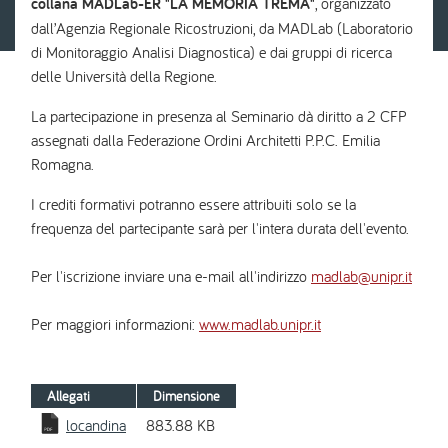
collana MADLab-ER "LA MEMORIA TREMA"
, organizzato
dall’Agenzia Regionale Ricostruzioni, da MADLab (Laboratorio
di Monitoraggio Analisi Diagnostica) e dai gruppi di ricerca
delle Università della Regione.
La partecipazione in presenza al Seminario dà diritto a 2 CFP
assegnati dalla Federazione Ordini Architetti P.P.C. Emilia
Romagna.
I crediti formativi potranno essere attribuiti solo se la
frequenza del partecipante sarà per l'intera durata dell'evento.
Per l'iscrizione inviare una e-mail all'indirizzo
madlab@unipr.it
Per maggiori informazioni:
www.madlab.unipr.it
Allegati
Dimensione
locandina
883.88 KB