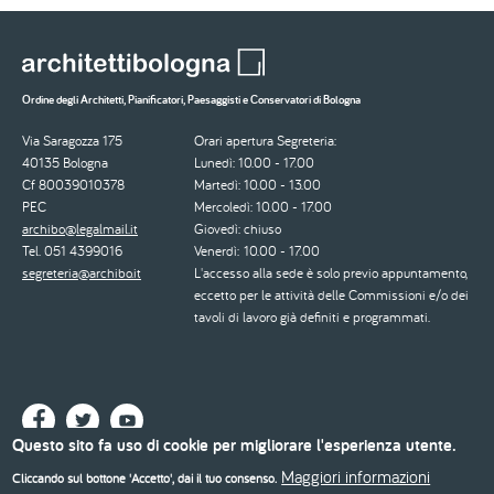
Ordine degli Architetti, Pianificatori, Paesaggisti e Conservatori di Bologna
Via Saragozza 175
Orari apertura Segreteria:
40135 Bologna
Lunedì: 10.00 - 17.00
Cf 80039010378
Martedì: 10.00 - 13.00
PEC
Mercoledì: 10.00 - 17.00
archibo@legalmail.it
Giovedì: chiuso
Tel. 051 4399016
Venerdì: 10.00 - 17.00
segreteria@archibo.it
L'accesso alla sede è solo previo appuntamento,
eccetto per le attività delle Commissioni e/o dei
tavoli di lavoro già definiti e programmati.
Questo sito fa uso di cookie per migliorare l'esperienza utente.
Maggiori informazioni
Cliccando sul bottone 'Accetto', dai il tuo consenso.