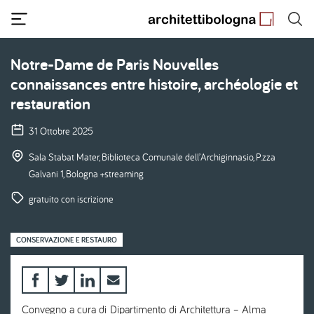
Salta
al
contenuto
principale
Notre-Dame de Paris Nouvelles
connaissances entre histoire, archéologie et
restauration
31 Ottobre 2025
Sala Stabat Mater, Biblioteca Comunale dell’Archiginnasio, P.zza
Galvani 1, Bologna +streaming
gratuito con iscrizione
CONSERVAZIONE E RESTAURO
Convegno a cura di Dipartimento di Architettura – Alma