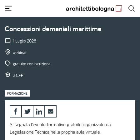
Salta
al
contenuto
principale
Concessioni demaniali marittime
1 Luglio 2026
webinar
gratuito con iscrizione
2 CFP
FORMAZIONE
Si segnala l’evento formativo gratuito organizzato da
Legislazione Tecnica nella propria aula virtuale.