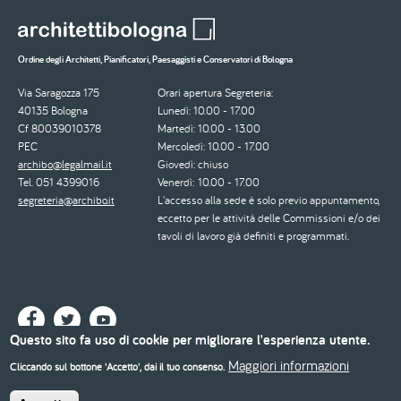
Ordine degli Architetti, Pianificatori, Paesaggisti e Conservatori di Bologna
Via Saragozza 175
Orari apertura Segreteria:
40135 Bologna
Lunedì: 10.00 - 17.00
Cf 80039010378
Martedì: 10.00 - 13.00
PEC
Mercoledì: 10.00 - 17.00
archibo@legalmail.it
Giovedì: chiuso
Tel. 051 4399016
Venerdì: 10.00 - 17.00
segreteria@archibo.it
L'accesso alla sede è solo previo appuntamento,
eccetto per le attività delle Commissioni e/o dei
tavoli di lavoro già definiti e programmati.
Questo sito fa uso di cookie per migliorare l'esperienza utente.
Maggiori informazioni
Cliccando sul bottone 'Accetto', dai il tuo consenso.
© 2026 - Ordine degli Architetti, Pianificatori, Paesaggisti e Conservatori di Bologna