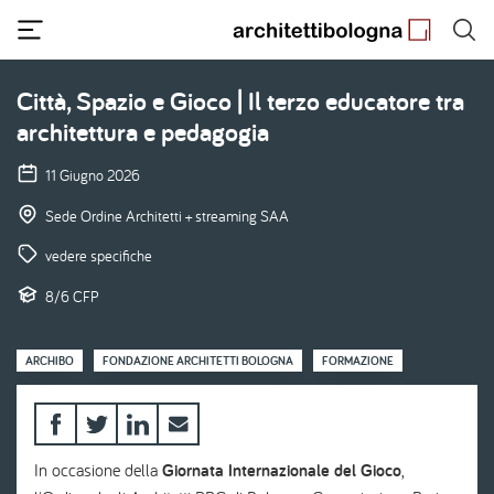
Salta
al
contenuto
principale
Città, Spazio e Gioco | Il terzo educatore tra
architettura e pedagogia
11 Giugno 2026
Sede Ordine Architetti + streaming SAA
vedere specifiche
8/6 CFP
ARCHIBO
FONDAZIONE ARCHITETTI BOLOGNA
FORMAZIONE
In occasione della
Giornata Internazionale del Gioco
,