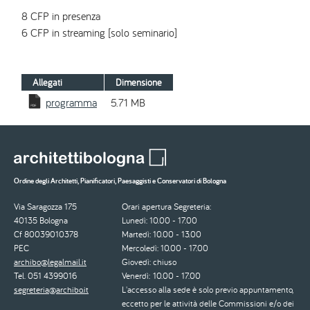
8 CFP in presenza
6 CFP in streaming [solo seminario]
Allegati
Dimensione
programma
5.71 MB
Ordine degli Architetti, Pianificatori, Paesaggisti e Conservatori di Bologna
Via Saragozza 175
Orari apertura Segreteria:
40135 Bologna
Lunedì: 10.00 - 17.00
Cf 80039010378
Martedì: 10.00 - 13.00
PEC
Mercoledì: 10.00 - 17.00
archibo@legalmail.it
Giovedì: chiuso
Tel. 051 4399016
Venerdì: 10.00 - 17.00
segreteria@archibo.it
L'accesso alla sede è solo previo appuntamento,
eccetto per le attività delle Commissioni e/o dei